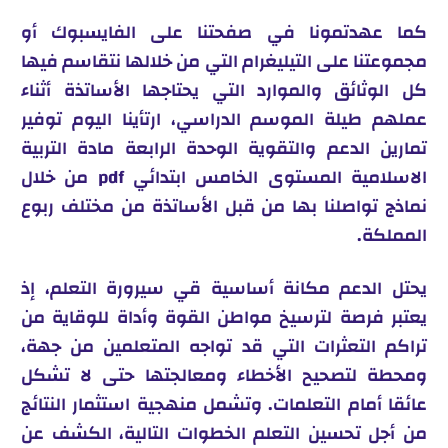
كما عهدتمونا في صفحتنا على الفايسبوك أو
مجموعتنا على التيليغرام التي من خلالها نتقاسم فيها
كل الوثائق والموارد التي يحتاجها الأساتذة أثناء
عملهم طيلة الموسم الدراسي، ارتأينا اليوم توفير
تمارين الدعم والتقوية الوحدة الرابعة مادة التربية
الاسلامية المستوى الخامس ابتدائي pdf من خلال
نماذج تواصلنا بها من قبل الأساتذة من مختلف ربوع
المملكة.
يحتل الدعم مكانة أساسية قي سيرورة التعلم، إذ
يعتبر فرصة لترسيخ مواطن القوة وأداة للوقاية من
تراكم التعثرات التي قد تواجه المتعلمين من جهة،
ومحطة لتصحيح الأخطاء ومعالجتها حتى لا تشكل
عائقا أمام التعلمات. وتشمل منهجية استثمار النتائج
من أجل تحسين التعلم الخطوات التالية، الكشف عن