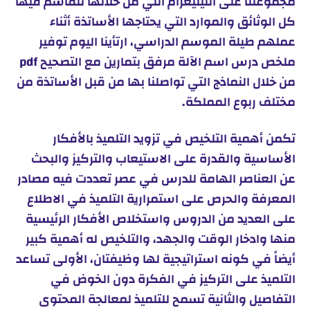
مجموعتنا على التيليغرام التي من خلالها نتقاسم فيها
كل الوثائق والموارد التي يحتاجها الأساتذة أثناء
عملهم طيلة الموسم الدراسي، ارتأينا اليوم توفير
ملخص درس اسم الآلة مرفق بتمارين مع التصحيح pdf
من خلال النماذج التي تواصلنا بها من قبل الأساتذة من
مختلف ربوع المملكة.
تكمن أهمية التلخيص في تزويد التلميذ بالأفكار
الأساسية والقدرة على الاستيعاب والتركيز والبحث
عن العناصر الهامة للدرس في عصر تعددت فيه مصادر
المعرفة والحرص على استمرارية التلميذ في الاطلاع
على العديد من الدروس واستخلاص الأفكار الرئيسية
منها وادخار الوقت والجهد، والتلخيص له أهمية كبير
أيضاً في كونه استراتيجية لها وظيفتان، الأولى تساعد
التلميذ على التركيز في الفكرة دون الخوض في
التفاصيل والثانية تسمح للتلميذ لمعالجة المحتوى