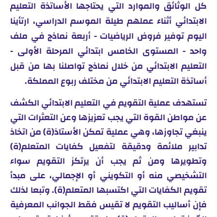
كل الوثائق والموارد التي يحتاجها الأساتذة التعليم
الابتدائي أثناء عملهم طيلة الموسم الدراسي، ارتأينا
اليوم توفير فروض الرياضيات - أربعة نماذج في ملف
واحد - المستوى الخامس ابتدائي المرحلة الأولى -
التعليم الابتدائي من خلال نماذج تواصلنا بها من قبل
أساتذة التعليم الابتدائي من مختلف ربوع المملكة.
تستهدف عملية التقويم في التعليم الابتدائي الكشف
عن مواطن القوة التي يجب تعزيزها وعن التعثرات التي
ينبغي تجاوزها، وهي عملية تمكن الأستاذ(ة) من اتخاذ
تدابير ملائمة ودقيقة لتفعيل كفايات المتعلم(ة)
وتطويرها ومن ثم يجب أن يرتكز التقويم سواء
التشخيصي منه أو التكويني أو الإجمالي، على مبدأ
تقويم الكفايات التي اكتسبها المتعلم(ة). وتبعا لذلك
فإن أساليب التقويم لا تقيس فقط الجوانب المعرفية