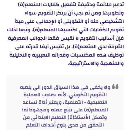
تدابير ملائمة ودقيقة لتفعيل كفايات المتعلم(ة)
وتطويرها ومن ثم يجب أن يرتكز التقويم سواء
التشخيصي منه أو التكويني أو الإجمالي، على مبدأ
تقويم الكفايات التي اكتسبها المتعلم(ة). وتبعا لذلك
فإن أساليب التقويم لا تقيس فقط الجوانب المعرفية
الصّرفة لدى المتعلم(ة)، بل تقيس أيضا قدرته على
توظيف هذه المكتسبات وقدراته التعبيرية والتحليلية
والمنهجية والاستراتيجية.
ولا يخفى في هذا السياق الدور الي يلعبه
التقويم التكويني، لأنه يصاحب العملية
التعليمية - التعلمية، ويعتبر أداة تساعد
المتعلم(ة) على تتبع عمله ومجهوداته؛
وتمكن الأستاذ(ة) التعليم الابتدائي من
التحقق من مدى بلوغ أهداف التعلم