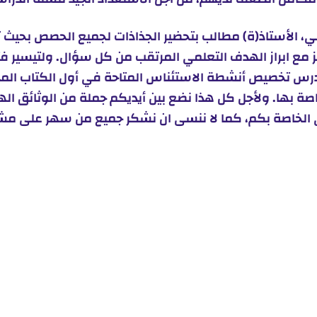
ي، الأستاذ(ة) مطالب بتحضير الجذاذات لجميع الحصص بحيث
ز مع ابراز الهدف التعلمي المرتقب من كل سؤال. ولتيسير ف
درس تخصيص أنشطة الاستئناس المتاحة في أول الكتاب ال
اصة بها. ولأجل كل هذا نضع بين أيديكم جملة من الوثائق ال
 الخاصة بكم، كما لا ننسى ان نشكر جميع من سهر على مش