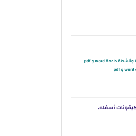
 داعمة word و pdf
p
لايقونات أسفله.