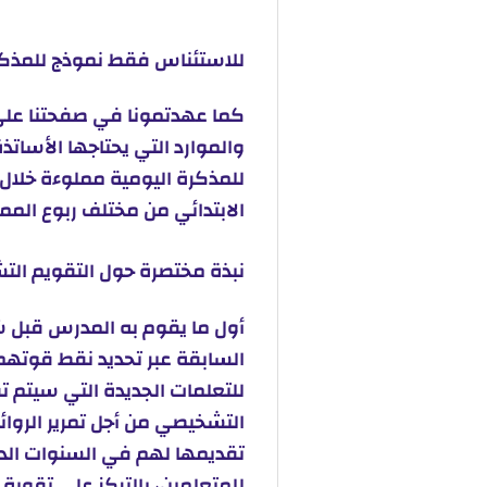
للاستئناس فقط نموذج للمذكرة
كما عهدتمونا في صفحتنا على 
والموارد التي يحتاجها الأساتذ
للمذكرة اليومية مملوءة خلال أ
الابتدائي من مختلف ربوع المم
نبذة مختصرة حول التقويم ال
أول ما يقوم به المدرس قبل 
السابقة عبر تحديد نقط قوته
للتعلمات الجديدة التي سيتم 
التشخيصي من أجل تمرير الرو
تقديمها لهم في السنوات الدراس
للمتعلمين، بالتركز على تقوية