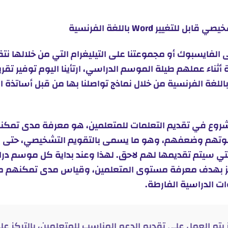
غيير Word باللغة الفرنسية
الفايسبوك أو مجموعتنا على التيليغرام التي من خلالها نت
ة أثناء عملهم طيلة الموسم الدراسي، ارتأينا اليوم توفير تق
لتشخيصي قابل للتغيير Word باللغة الفرنسية من خلال نماذج تواصلنا بها من قبل 
شروع في تقديم التعلمات للمتعلمين، هو معرفة مدى تمك
 قوتهم وضعفهم، وهو ما يسمى بالتقويم التشخيصي، حتى
لتي سيتم تقديمها لهم لاحق. لهذا وعند بداية كل موسم درا
ائز بهدف معرفة مستوى المتعلمين، وقياس مدى تمكنهم من 
ت الدراسية الفارطة.
ائز يتم العمل على تقديم الدعم المناسب للمتعلمين، بالتركز